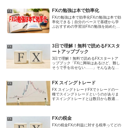
FXの勉強は本で効率化
FX
FXの勉強は本で効率化FXの勉強は本で効
率化できる｜自分のペースで基礎から学
ぶおすすめの学習法FXの勉強を始めたい
と考えたとき、何から手をつければよい
のか迷う方は少なくありません。動画や
SNS、ブログなど学習手段が増えた今で
も、基礎を落ち着...
3日で理解！無料で読めるFXスタ
FX
ートアップブック
3日で理解！無料で読めるFXスタートア
ップブック「FXに興味はあるけど、難し
そうで手を出せない……」そんなあなた
にこそ読んでほしいのが、FPO社が無料
で提供する『FX投資マスターガイド』こ
のFXガイドは３日で読みきれますが、一
FX スイングトレード
FX
生使い続けるこ...
FX スイングトレードFXでトレードの一
種でスイングトレードというのがありま
すスイングトレードとは数日から数週間
の期間で取引を完結させるトレード方法
です中長期目線でポジションを決める中
長期的な目線でトレンドを分析して価格
が上昇トレンドなら「...
FXの税金
FX
FXの税金FXの利益に対する税率ってどの