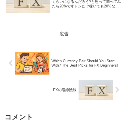
くらいになるんだろう?と思って調べてみ
たら20%ですドンだけ稼いでも20%なん
だと普通は所得税って累進課税なんです
けどFXは固定の20%少ない額しか稼いで
いないとちょっと損な気分になるけどた
くさん稼い...
広告
Which Currency Pair Should You Start
With? The Best Picks for FX Beginners!
FXの陽線陰線
コメント