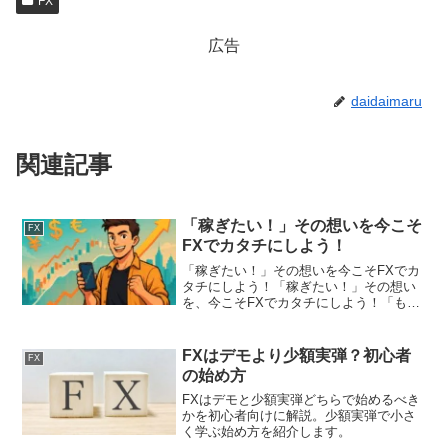
FX
広告
daidaimaru
関連記事
「稼ぎたい！」その想いを今こそ
FX
FXでカタチにしよう！
「稼ぎたい！」その想いを今こそFXでカ
タチにしよう！「稼ぎたい！」その想い
を、今こそFXでカタチにしよう！「もっ
と収入を増やしたい」「自分の力で稼ぎ
たい」そんな想いを胸に抱く20代男性
に、今注目されているのがFX（外国為替
FXはデモより少額実弾？初心者
FX
証拠金取引）です。...
の始め方
FXはデモと少額実弾どちらで始めるべき
かを初心者向けに解説。少額実弾で小さ
く学ぶ始め方を紹介します。