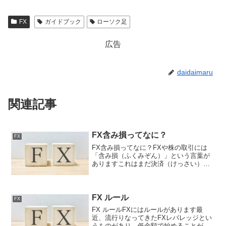
FX
ガイドブック
ローソク足
広告
daidaimaru
関連記事
FX含み損ってなに？
FX
FX含み損ってなに？FXや株の取引には
「含み損（ふくみぞん）」という言葉が
ありますこれはまだ決済（けっさい）し
ていない「今ある損」のことなんです用
語の勉強に最適ですFXトレーダーが必ず
読むべき無料書籍がコレ！※演習問題付
きたとえば、1ドル＝...
FX ルール
FX
FX ルールFXにはルールがあります最
近、流行りなってきたFXレバレッジとい
うものがあり、低金額で始めることがで