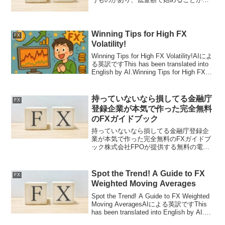
きることで気軽にFXを始める人が増えて
いますでも、FXのルールを知らずに始め
れば、大切な資金を失うだけです私は最
低限のルールは知...
Winning Tips for High FX
FX
Volatility!
Winning Tips for High FX Volatility!AIによ
る英訳ですThis has been translated into
English by AI.Winning Tips for High FX
Volati...
持っていないなら損してる金融庁
FX
登録企業が本気で作った完全無料
のFXガイドブック
持っていないなら損してる金融庁登録企
業が本気で作った完全無料のFXガイドブ
ック株式会社FPOが提供する無料の電子
書籍FX初心者から中上級者まで幅広く対
応した内容となっているFX投資マスター
ガイド無料提供中！（図解オールカラー
Spot the Trend! A Guide to FX
FX
128ページ）こ...
Weighted Moving Averages
Spot the Trend! A Guide to FX Weighted
Moving AveragesAIによる英訳ですThis
has been translated into English by AI.📊
Spot the Tr...