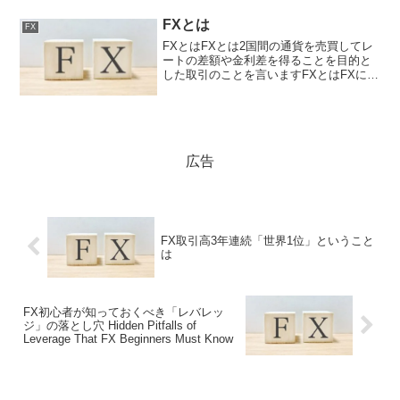
FXとは
FX
FXとはFXとは2国間の通貨を売買してレ
ートの差額や金利差を得ることを目的と
した取引のことを言いますFXとはFXにつ
いて簡単に説明しますFXで利益が出る時
例えば1(アメリカ)ドルが100円という相
場の時に1ドル買います時間が過ぎて1ド
ルが1...
広告
FX取引高3年連続「世界1位」ということ
は
FX初心者が知っておくべき「レバレッ
ジ」の落とし穴 Hidden Pitfalls of
Leverage That FX Beginners Must Know