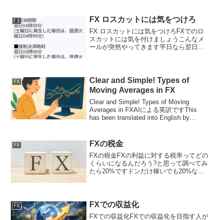
ないポジションのことつまり、通貨を買
って保有している状態や、通貨を売って
保有している...
FX ロスカットには気をつけろ
FX
FX ロスカットには気をつけろFXでのロ
スカットには気を付けましょうこんなメ
ールが突然やってきます平日なら翌日の
朝4時59分までに記載された金額(現時点)
を証拠金として口座に追加しないとロス
カットになるよってこと現時点というの
は今後円が下が...
Clear and Simple! Types of
FX
Moving Averages in FX
Clear and Simple! Types of Moving
Averages in FXAIによる英訳ですThis
has been translated into English by
AI.Clear and Simple! T...
FXの税金
FX
FXの税金FXの利益に対する税率ってどの
くらいになるんだろう?と思って調べてみ
たら20%ですドンだけ稼いでも20%なん
だと普通は所得税って累進課税なんです
けどFXは固定の20%少ない額しか稼いで
いないとちょっと損な気分になるけどた
くさん稼い...
FXでの収益化
FX
FXでの収益化FXでの収益化を目指す人が