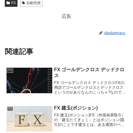
FX
自動売買
広告
daidaimaru
関連記事
FX ゴールデンクロス デッドクロ
FX
ス
FX ゴールデンクロス デッドクロスFXの
用語でゴールデンクロスとデッドクロス
というのがありなんのこっちゃ?なので図
解してみましたゴールデンクロス短期移
動平均線が長期移動平均線を下から上に
突き抜ける交点をゴールデンクロスと言
FX 建玉(ポジション)
FX
いますデッドクロ...
FX 建玉(ポジション)FX（外国為替取引）
の「建玉たてぎょく」とはポジション(取
引)のことです建玉とは、ある通貨のペア
で取引をして、それがまだ決済されてい