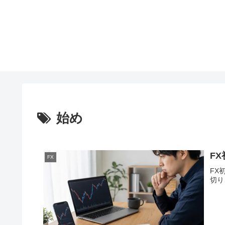
始め
F
FX
FX
切り