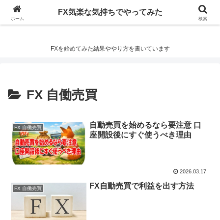
FX気楽な気持ちでやってみた
FX気楽な気持ちでやってみた
ホーム
検索
FXを始めてみた結果ややり方を書いています
FX 自働売買
自動売買を始めるなら要注意 口
FX 自働売買
座開設後にすぐ使うべき理由
2026.03.17
FX自動売買で利益を出す方法
FX 自働売買