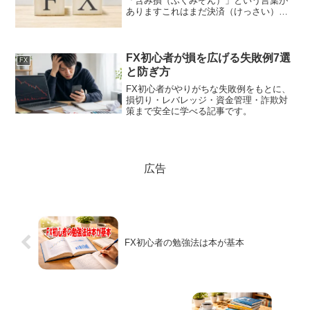
「含み損（ふくみぞん）」という言葉が
ありますこれはまだ決済（けっさい）し
ていない「今ある損」のことなんです用
語の勉強に最適ですFXトレーダーが必ず
読むべき無料書籍がコレ！※演習問題付
きたとえば、1ドル＝...
FX初心者が損を広げる失敗例7選
FX
と防ぎ方
FX初心者がやりがちな失敗例をもとに、
損切り・レバレッジ・資金管理・詐欺対
策まで安全に学べる記事です。
広告
FX初心者の勉強法は本が基本