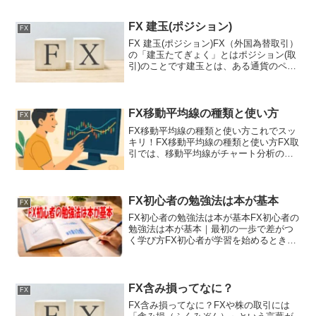
これが最適最適FXトレーダーが必ず読む
べき無料書籍がコレ！※演習問題付きFX
取引のやり...
FX 建玉(ポジション)
FX
FX 建玉(ポジション)FX（外国為替取引）
の「建玉たてぎょく」とはポジション(取
引)のことです建玉とは、ある通貨のペア
で取引をして、それがまだ決済されてい
ないポジションのことつまり、通貨を買
って保有している状態や、通貨を売って
保有している...
FX移動平均線の種類と使い方
FX
FX移動平均線の種類と使い方これでスッ
キリ！FX移動平均線の種類と使い方FX取
引では、移動平均線がチャート分析の基
本として活用されています。でも「移動
平均線って何？どんな種類があるの？」
と悩んだことはありませんか？この記事
では、FXの移動平...
FX初心者の勉強法は本が基本
FX
FX初心者の勉強法は本が基本FX初心者の
勉強法は本が基本｜最初の一歩で差がつ
く学び方FX初心者が学習を始めるとき、
何から手をつければよいのか迷うことは
少なくありません。動画、SNS、ブログ
など、FXに関する情報は数多くあります
が、最初の土台...
FX含み損ってなに？
FX
FX含み損ってなに？FXや株の取引には